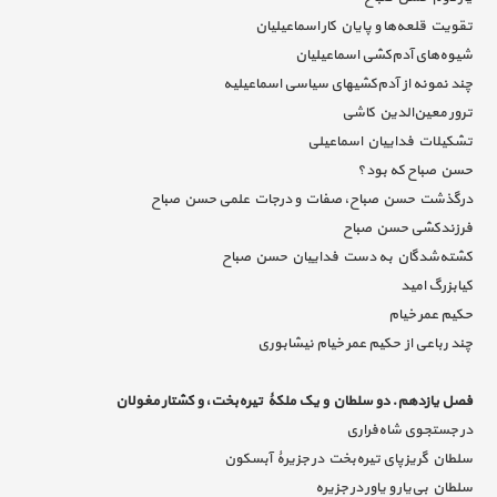
تقویت قلعه‌ها و پایان کار اسماعیلیان
شیوه‌های آدم‌کشی اسماعیلیان
چند نمونه از آدم‌کشیهای سیاسی اسماعیلیه
ترور معین‌الدین کاشی
تشکیلات فداییان اسماعیلی
حسن صباح که بود؟
درگذشت حسن صباح، صفات و درجات علمی حسن صباح
فرزندکشی حسن صباح
کشته‌شدگان به دست فداییان حسن صباح
کیابزرگ امید
حکیم‌ عمر خیام
چند رباعی از حکیم عمر خیام نیشابوری
فصل یازدهم. دو سلطان و یک ملکۀ تیره‌بخت، و کشتار مغولان
در جستجوی شاه‌فراری
سلطان گریزپای تیره‌بخت در جزیرۀ آبسکون
سلطان بی‌یار و یاور در جزیره