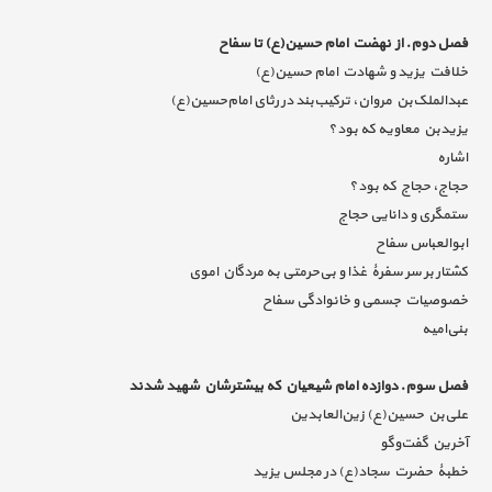
فصل دوم. از نهضت امام حسین(ع) تا سفاح
خلافت یزید و شهادت امام حسین(ع)
عبدالملک‌بن مروان، ترکیب‌بند در رثای امام‌حسین(ع)
یزیدبن معاویه که بود؟
اشاره
حجاج، حجاج که بود؟
ستمگری و دانایی حجاج
ابوالعباس سفاح
کشتار بر سر سفرۀ غذا و بی‌حرمتی به مردگان اموی
خصوصیات جسمی و خانوادگی سفاح
بنی‌امیه
فصل سوم. دوازده امام شیعیان که بیشترشان شهید شدند
علی‌بن حسین(ع) زین‌العابدین
آخرین گفت‌وگو
خطبۀ حضرت سجاد(ع) در مجلس یزید