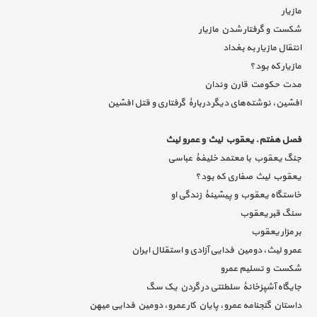
مازیار
شکست و گرفتار شدن مازیار
انتقال مازیار به بغداد
مازیار که بود؟
مدت حکومت قارن وندان
افشین، نوشته‌های دیگر دربارۀ گرفتاری و قتل افشین
فصل هفتم. یعقوب لیث و عمرو لیث
جنگ یعقوب با معتمد خلیفۀ عباسی
یعقوب لیث صفاری که بود؟
خاستگاه یعقوب و پیشینۀ زندگی او
سنگ قبر یعقوب
بر مزار یعقوب
عمر و لیث، دومین فدایی آزادی و استقلال ایران
شکست و تسلیم عمرو
جایگاه آشپزخانۀ سلطنتی در گردن یک سگ
داستان گنجنامه عمرو، پایان کار عمرو، دومین فدایی میهن