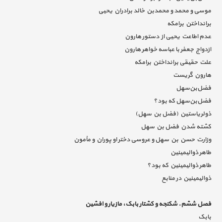
موسی و محمد و محمدبن خالد برادران یحیی
برانداختن برامکه
عدم اطاعت یحیی از دستور هارون
ازدواج جعفر با عباسه خواهر هارون
علت حقیقی برانداختن برامکه
هارون گریست
فضل‌بن‌سهل
فضل‌بن‌سهل که بود؟
ذولریاستین (فضل بن سهل)
کشته شدن فضل بن سهل
وزارت حسن بن سهل و عروسی دختر او پوران و مأمون
طاهر ذوالیمینین
طاهر ذوالیمینین که بود؟
ذوالیمینین در منابع
فصل ششم. شکنجه و کشتار بابک، مازیار و افشین
بابک