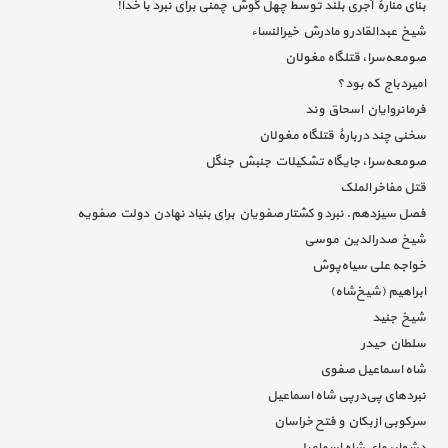
بنای منارۀ آجری بلند توسط چهل گوش چمنی برای نبرد با خدا!
شیخ عبدالقادر و مادرش خیرالنساء
صومعه‌سرا، قتلگاه مغولان
امیردباج که بود؟
فرمانروایان اسحاق وند
سخنی چند دربارۀ قتلگاه مغولان
صومعه‌سرا، جایگاه تشکیلات جنبش جنگل
قتل مفاخر الملک
فصل سیزدهم. نبرد و کشتار صفویان برای بنیاد نهادن دولت صفویه
شیخ صدرالدین موسی
خواجه علی سیاه‌پوش
ابراهیم (شیخ‌شاه)
شیخ جنید
سلطان حیدر
شاه اسماعیل صفوی
نبردهای پی‌درپی شاه ‌اسماعیل
سرکوبی ازبکان و فتح خراسان