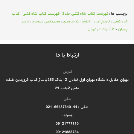
برچسب ها :
فهرست کتاب شاه کشی جلد2
،
فهرست کتاب شاه کشی
،
کتاب
شاه کشی
،
تاریخ ایران
،
انتشارات سرمدی
،
محمدتقی سرمدی
،
ناصر
پویان
،
انتشارات در تهران
ارتباط با ما
آدرس
تهران مقابل دانشگاه تهران اول خیابان 12 پلاک 283 پاساژ کتاب فروردین طبقه
منفی 2 واحد 21
تلفن
تلفن : 44-66487340-021
همراه :
09121777110
09121888734