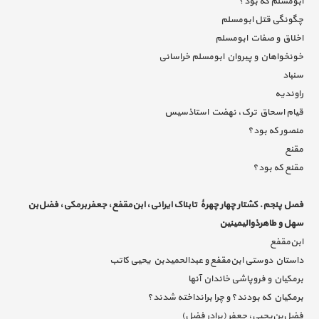
ابومسلم که بود؟
چگونگی قتل ابومسلم
اخلاق و صفات ابومسلم
خونخواهان و پیروان ابومسلم خراسانی
سنباد
راوندیه
قیام اسحاق ترک، نهضت استاذسیس
منصور که بود؟
مقنع
مقنع که بود؟
فصل پنجم. کشتار چهار چهرۀ تابناک ایرانی، ابن‌مقفع، جعفربرمکی، فضل‌بن
سهل و طاهرذوالیمینین
ابن‌مقفع
داستان دوستی ابن‌مقفع و عبدالحمیدبن یحیی کاتب
برمکیان و فروپاشی خاندان آنها
برمکیان که بودند؟ و چرا برانداخته شدند؟
فضل‌بن‌یحیی، جعفر (برادر فضل)