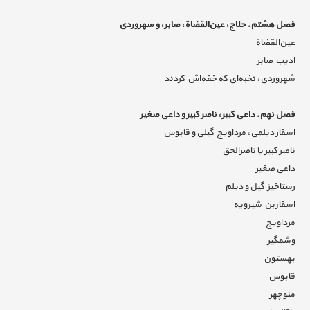
فصل هشتم. حلاج، عین‌القضاة، صابر، و سهروردی
عین‌القضاة
ادیب صابر
سُهروردی، نخبه‌ای که خفه‌اش کردند
فصل نهم. داعی کبیر، ناصر کبیر و داعی صغیر
اسفار دیلمی، مرداویج گیلی و قابوس
ناصر کبیر یا ناصرالحق
داعی صغیر
رستاخیز گیل و دیلم
اسفاربن شیرویه
مرداویج
وشمگیر
بهستون
قابوس
منوچهر