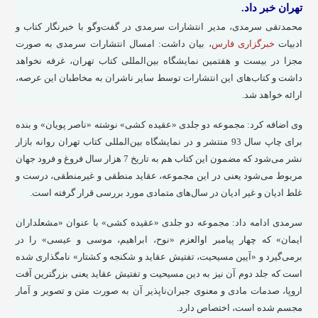
تهران خبر داد.
محمدتقی سرمدی، مدیر انتشارات سرمدی در گفت‌وگو با خبرنگار کتاب و
ادبیات
خبرگزاری فارس
، بیان داشت: امسال انتشارات سرمدی به صورت
مجزا در بیست و هفتمین نمایشگاه بین‌المللی کتاب تهران، غرفه نخواهد
داشت و کتاب‌های این انتشارات توسط سایر ناشران به مخاطبان این عرصه،
ارائه خواهد شد.
وی اضافه کرد: مجموعه دو جلدی «عقیده کشی» نوشته «ناصر پویان» و بنده
برای چاپ سال 93 منتشر و در نمایشگاه بین‌المللی کتاب تهران روانه بازار
نشر می‌شود که مضمون این کتاب هم به تاریخ 7 هزار سال فروغ و فرود جهان
مربوط می‌شود یعنی در این مجموعه، عقاید منطقی و غیرمنطقی، درست و
غلط ادیان و غیر ادیان در سال‌های متمادی مورد بررسی قرار گرفته است.
سرمدی ادامه داد: مجموعه دو جلدی «عقیده کشی» با عنوان «مشعلداران
ایمان» که چهار پیامبر اوالعزم «نوح، ابراهیم، موسی و عیسی» را در
برمی‌گیرد و «آیین مسیحیت، تفتیش عقاید و شکنجه و کشتار» نامگذاری شده
است که جلد دوم آن نیز به دین مسیحیت و تفتیش عقاید یعنی بزرگترین آفت
اروپا، صدمات مادی و معنوی جبران‌ناپذیر آن به صورت متن و تصویر و آمار
مجسم شده است، اختصاص دارد.