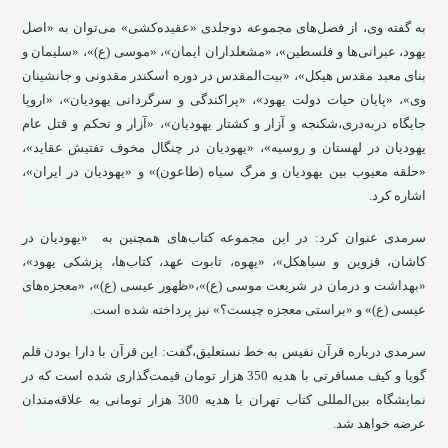
به گفته وی، از فصل‌های مجموعه دوجلدی «عقیده‌کشی» می‌توان به «اصل
یهود، عبرانی‌ها و فلسطین»، «مشعلداران ایمان»، «موسی (ع)»، «سلیمان و
بنای معبد مقدس هیکل»، «بیت‌المقدس در دوره اسکندر مقدونی و جانشینان
وی»، «پایان حیات دولت یهود»، «پراکندگی و سرگردانی یهودیان»، «اروپا
جایگاه دربه‌دری،‌شکنجه و آزار و کشتار یهودیان»، «آزار و تحکم و قتل عام
یهودیان در لهستان و روسیه»، «یهودیان در چنگال مخوف تفتیش عقاید»،
«حلقه معیوب بین یهودیان و مرگ سیاه (طاعون)» و «یهودیان در ایران»،
اشاره کرد.
سرمدی عنوان کرد: در این مجموعه کتاب‌های همچنین به «یهودیان در
کاشان، قزوین و سیاهکل»، «یهوه، تابوت عهد، کتاب‌ها، پزشکی یهود»،
«بهداشت و درمان در شریعت موسی (ع)»،«ظهور عیسی (ع)»، «معجزه‌های
عیسی (ع)» و «براستی معجزه چیست؟» نیز پرداخته شده است.
سرمدی درباره قرآن نفیس به خط نستعلیق،‌گفت: این قرآن با دارا بودن قلم
گویا و کیف مسافرتی با هدیه 350 هزار تومان قیمت‌گذاری شده است که در
نمایشگاه بین‌المللی کتاب تهران با هدیه 300 هزار تومانی به علاقه‌مندان
عرضه خواهد شد.