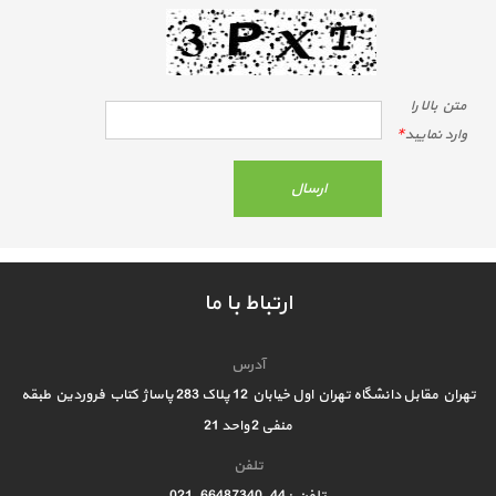
متن بالا را
وارد نماييد
*
ارتباط با ما
آدرس
تهران مقابل دانشگاه تهران اول خیابان 12 پلاک 283 پاساژ کتاب فروردین طبقه
منفی 2 واحد 21
تلفن
تلفن : 44-66487340-021