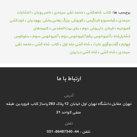
برچسب ها :
کتاب شاه­کشی
،
محمد تقی سرمدی
،
ناصر پویان
،
انتشارات
سرمدی
،
کیخسرو و فرنگیس
،
کوروش بزرگ رهایی‌بخش یهودیان
،
خودکشی
کمبوجیه
،
فرمان داریوش دوم
،
بنای بیت‌المقدس
،
کتیبه‌های
خشایارشاه
،
آنتیوخوس یکم آنتیوخوس دوم
،
آنتیوخوس سوم
،
سلوکوس
چهارم
،
گفت‌وگوی حارث‌
،
شاه کشی جلد اول
،
کتاب شاه کشی
،
محمد تقی
سرمدی
،
شاه کشی
،
شاه کشی در ایران
ارتباط با ما
آدرس
تهران مقابل دانشگاه تهران اول خیابان 12 پلاک 283 پاساژ کتاب فروردین طبقه
منفی 2 واحد 21
تلفن
تلفن : 44-66487340-021