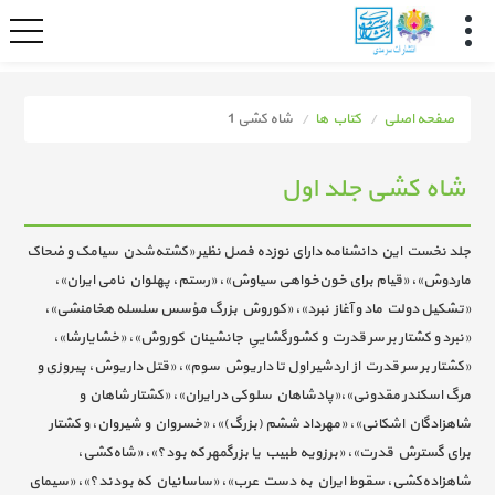
صفحه اصلی
کتاب ها
شاه کشی 1
شاه کشی جلد اول
جلد نخست این دانشنامه دارای نوزده فصل نظیر «کشته‌شدن سیامک و ضحاک
ماردوش»، «قیام برای خون‌خواهی سیاوش»، «رستم، پهلوان نامی ایران»،
«تشکیل دولت ماد و آغاز نبرد»، «کوروش بزرگ مؤسس سلسله هخامنشی»،
«نبرد و کشتار بر سر قدرت و کشور‌گشاییِ جانشینان کوروش»، «خشایارشا»،
«کشتار بر سر قدرت از اردشیر اول تا داریوش سوم»، «قتل داریوش، پیروزی و
مرگ اسکندر مقدونی»،‌«پادشاهان سلوکی در ایران»، «کشتار شاهان و
شاهزادگان اشکانی»، «مهرداد ششم (بزرگ)»، «خسروان و شیروان، و کشتار
برای گسترش قدرت»، «برزویه طبیب یا بزرگمهر که بود؟»، «شاه‌کشی،
شاهزاده‌کشی، سقوط ایران به دست عرب»، «ساسانیان که بودند؟»، «سیمای