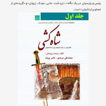
پارس و پارسیان در یک نگاه»، «زردشت، مانی، مزدک، زروان» و «گزیده‌ای از
تصاویر ارتشیان» است.